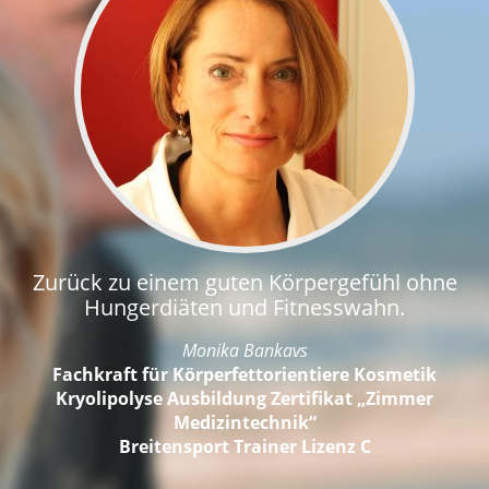
Zurück zu einem guten Körpergefühl ohne
Hungerdiäten und Fitnesswahn.
Monika Bankavs
Fachkraft für Körperfettorientiere Kosmetik
Kryolipolyse Ausbildung Zertifikat „Zimmer
Medizintechnik“
Breitensport Trainer Lizenz C