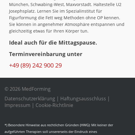
München, Schwabing-West, Maxvorstadt. Haltestelle U2
Josephsplatz. Lernen Sie im Spezialinstitut für
Figurformung die Fett weg Methoden ohne OP kennen.
Sie können in angenehmer Atmosphäre entspannen und
gleichzeitig etwas für Ihren Körper tun.
Ideal auch für die Mittagspause.
Terminvereinbarung unter
+49 (89) 242 900 29
© 2026 MedForming
Datenschutzerklärung
|
Haftungsausschluss
|
Impressum
|
Cookie-Richtlinie
*) Besondere Hinweise aus rechtlichen Gründen (HWG): Mit keiner der
aufgeführten Therapien soll unsererseits der Eindruck eines