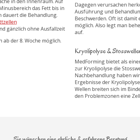
fläche in den Innenraum. Auf
Dagegen verursachen herkö
Minusbereich das Fett bis in
Ausführung und Behandlun
n dauert die Behandlung.
Beschwerden. Oft ist damit
ttzellen
möglich. Also legt man beh
 gänzlich ohne Ausfallzeit
auf.
ch ab der 8. Woche möglich.
Kryolipolyse & Stosswellen
MedForming bietet als einer
zur Kryolipolyse die Stosswe
Nachbehandlung haben wir e
Ergebnisse der Kryolipolyse
Wellen breiten sich im Bin
den Problemzonen eine Zella
Sie wünschen eine ehrliche & erfahrene Beratung