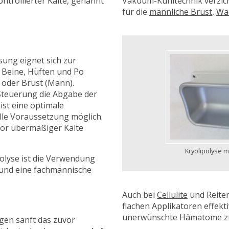
ntrollierter Kälte, genannt
Vakuum-Kühltechnik verzich
für die
männliche Brust
,
Wa
sung eignet sich zur
 Beine, Hüften und Po
 oder Brust (Mann).
Steuerung die Abgabe der
 ist eine optimale
elle Voraussetzung möglich.
vor übermäßiger Kälte
Kryolipolyse m
polyse ist die Verwendung
und eine fachmännische
Auch bei
Cellulite
und Reiter
flachen Applikatoren effekt
unerwünschte Hämatome zu
en sanft das zuvor