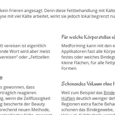
 kein Frieren angesagt. Denn diese Fettbehandlung mit Kälte 
e mit viel Kälte arbeitet, wirkt sie jedoch lokal begrenzt nu
Für welche Körperstellen ei
 vereisen ist eigentlich
Medforming kann mit den e
ende Wort wird aber meist
Applikatoren fast alle Kör
vereisen“ oder „Fettzellen
festes oder weiches Binde
kleine Flächen, für alle Fett
Formen.
ft
Schonendes Vakuum ohne 
is gewonnen, dass
rträglich reagieren.
Weil zum Beispiel das
Binde
g, wenn die Zellflüssigkeit
Hüften
deutlich weniger deh
lung bescherte der Beauty
Regionen extra flache Beha
nbrechend neuen Methode,
schonen das Bindegewebe, o