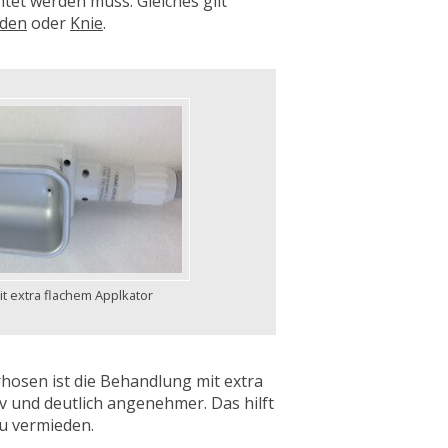
tet werden muss. Gleiches gilt
den
oder
Knie
.
it extra flachem Applkator
hosen ist die Behandlung mit extra
iv und deutlich angenehmer. Das hilft
 vermieden.