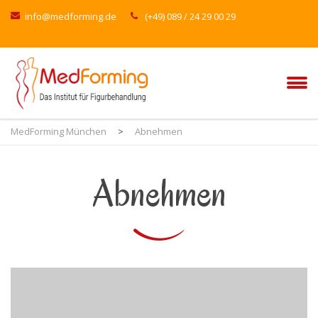
info@medforming.de
(+49) 089 / 24 29 00 29
MedForming München
>
Abnehmen
Abnehmen